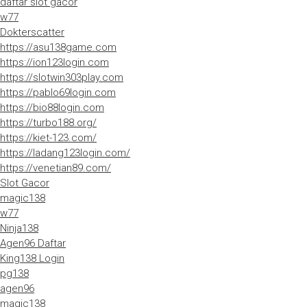
daftar slot gacor
w77
Dokterscatter
https://asu138game.com
https://ion123login.com
https://slotwin303play.com
https://pablo69login.com
https://bio88login.com
https://turbo188.org/
https://kiet-123.com/
https://ladang123login.com/
https://venetian89.com/
Slot Gacor
magic138
w77
Ninja138
Agen96 Daftar
King138 Login
pg138
agen96
magic138