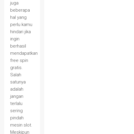
juga
beberapa
hal yang
perlu kamu
hindari jika
ingin
berhasil
mendapatkan
free spin
gratis.
Salah
satunya
adalah
jangan
terlalu
sering
pindah
mesin slot.
Meskipun