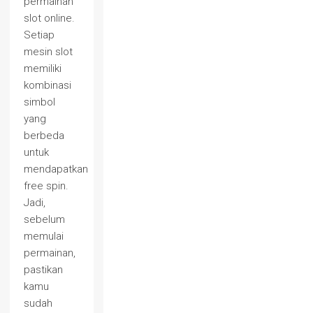
permainan
slot online.
Setiap
mesin slot
memiliki
kombinasi
simbol
yang
berbeda
untuk
mendapatkan
free spin.
Jadi,
sebelum
memulai
permainan,
pastikan
kamu
sudah