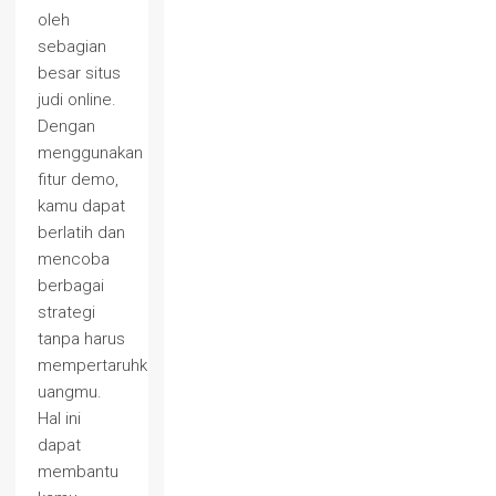
oleh
sebagian
besar situs
judi online.
Dengan
menggunakan
fitur demo,
kamu dapat
berlatih dan
mencoba
berbagai
strategi
tanpa harus
mempertaruhkan
uangmu.
Hal ini
dapat
membantu