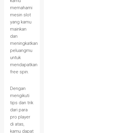
kamu
memahami
mesin slot
yang kamu
mainkan
dan
meningkatkan
peluangmu
untuk
mendapatkan
free spin.
Dengan
mengikuti
tips dan trik
dari para
pro player
di atas,
kamu dapat