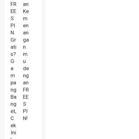
FR
an
EE
Ke
S
m
PI
en
N
an
Gr
ga
ati
n
s?
m
G
u
a
de
m
ng
pa
an
ng
FR
Ba
EE
ng
S
et,
PI
C
N!
ek
Ini