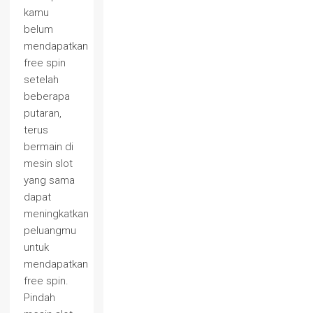
kamu
belum
mendapatkan
free spin
setelah
beberapa
putaran,
terus
bermain di
mesin slot
yang sama
dapat
meningkatkan
peluangmu
untuk
mendapatkan
free spin.
Pindah