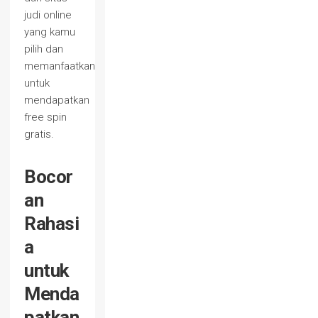
judi online
yang kamu
pilih dan
memanfaatkannya
untuk
mendapatkan
free spin
gratis.
Bocor
an
Rahasi
a
untuk
Menda
patkan