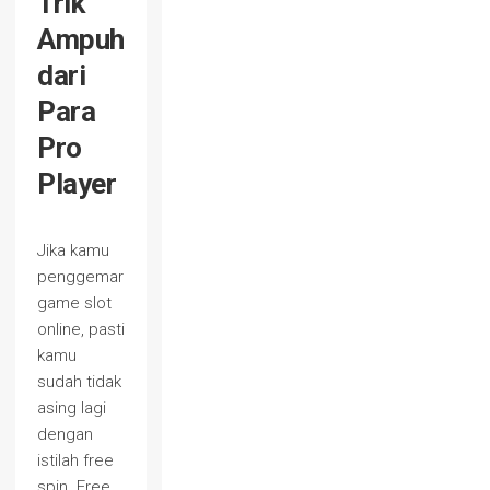
Trik
Ampuh
dari
Para
Pro
Player
Jika kamu
penggemar
game slot
online, pasti
kamu
sudah tidak
asing lagi
dengan
istilah free
spin. Free