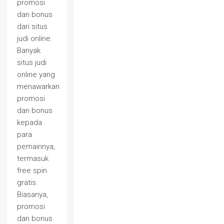
promosi
dan bonus
dari situs
judi online.
Banyak
situs judi
online yang
menawarkan
promosi
dan bonus
kepada
para
pemainnya,
termasuk
free spin
gratis.
Biasanya,
promosi
dan bonus