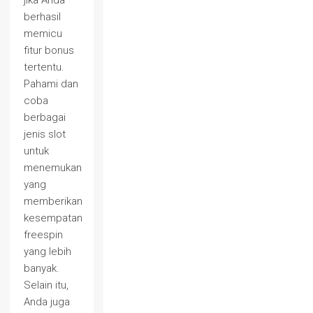
jika Anda
berhasil
memicu
fitur bonus
tertentu.
Pahami dan
coba
berbagai
jenis slot
untuk
menemukan
yang
memberikan
kesempatan
freespin
yang lebih
banyak.
Selain itu,
Anda juga