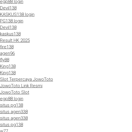
egp88 login
Devil138
KASKUS138 login
PG138 login
Devil138
kaskus138
Result HK 2025
fire138
agen96
fly88
King138
King138
Slot Terpercaya JowoToto
JowoToto Link Resmi
JowoToto Slot
egp88 login
situs pg138
situs agen338
situs agen338
situs pg138
w77