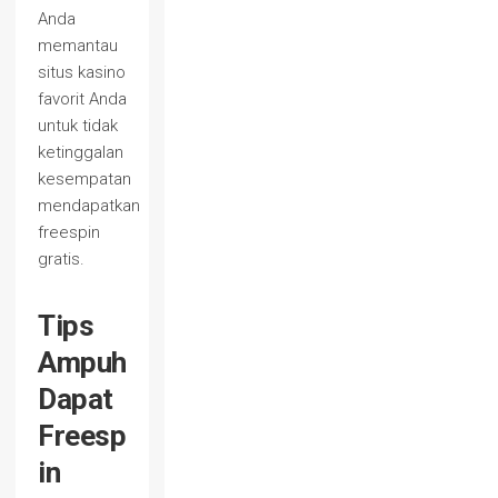
Anda
memantau
situs kasino
favorit Anda
untuk tidak
ketinggalan
kesempatan
mendapatkan
freespin
gratis.
Tips
Ampuh
Dapat
Freesp
in