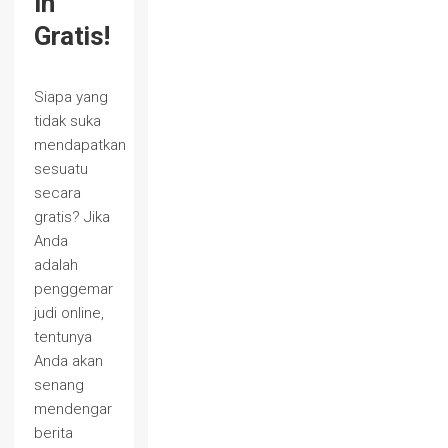
in
Gratis!
Siapa yang
tidak suka
mendapatkan
sesuatu
secara
gratis? Jika
Anda
adalah
penggemar
judi online,
tentunya
Anda akan
senang
mendengar
berita