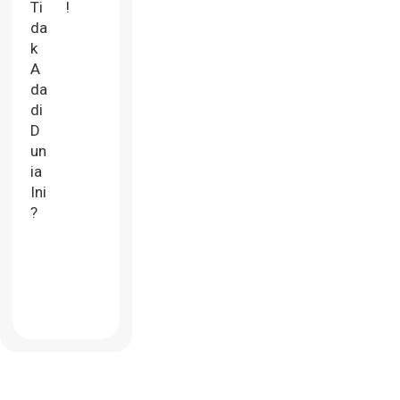
Ti
!
da
k
A
da
di
D
un
ia
Ini
?