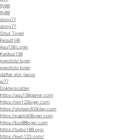
fly88
fly88
dong77
dong77
Situs Togel
Result HK
Asu138 Login
Kaskus138
jowototo login
jowototo login
daftar slot gacor
w77
Dokterscatter
https://asu138game.com
https://ion123login.com
https://slotwin303play.com
https://pablo69login.com
https://bio88login.com
https://turbo188.org/
https://kiet-123.com/