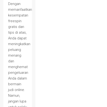
Dengan
memanfaatkan
kesempatan
freespin
gratis dan
tips di atas,
Anda dapat
meningkatkan
peluang
menang
dan
menghemat
pengeluaran
Anda dalam
bermain
judi online.
Namun,
jangan lupa