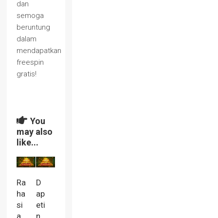
dan
semoga
beruntung
dalam
mendapatkan
freespin
gratis!
You
may also
like...
Ra
D
ha
ap
si
eti
a
n