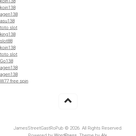
koin138
koin138
agen138
asu138
toto slot
king138
slot88
koin138
toto slot
Go138
agen138
agen138
W77 free spin
JamesStreetGastRoPub © 2026. All Rights Reserved.
Powered by
WordPress
. Theme by
Alx
.