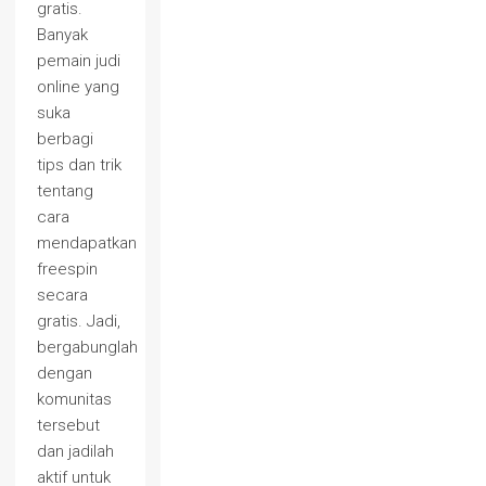
gratis.
Banyak
pemain judi
online yang
suka
berbagi
tips dan trik
tentang
cara
mendapatkan
freespin
secara
gratis. Jadi,
bergabunglah
dengan
komunitas
tersebut
dan jadilah
aktif untuk