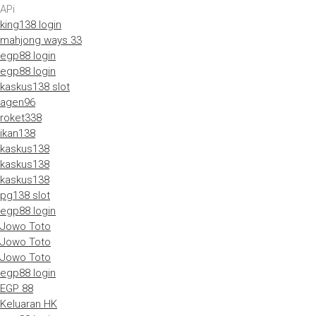
APi
king138 login
mahjong ways 33
egp88 login
egp88 login
kaskus138 slot
agen96
roket338
ikan138
kaskus138
kaskus138
kaskus138
pg138 slot
egp88 login
Jowo Toto
Jowo Toto
Jowo Toto
egp88 login
EGP 88
Keluaran HK