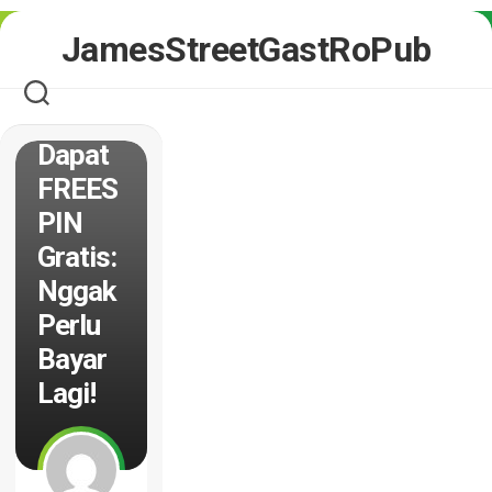
Skip
JamesStreetGastRoPub
to
content
Cara
Dapat
FREES
PIN
Gratis:
Nggak
Perlu
Bayar
Lagi!