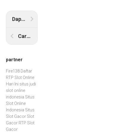
Dapetin FREE SPIN Gratis? Gampang Banget, Cek Ini!
Cara Dapat Putaran Gratis: Rahasia Tersembunyi!
partner
Fire138 Daftar
RTP Slot Online
Hari Ini
situs judi
slot online
indonesia
Situs
Slot Online
Indonesia
Situs
Slot Gacor
Slot
Gacor
RTP Slot
Gacor