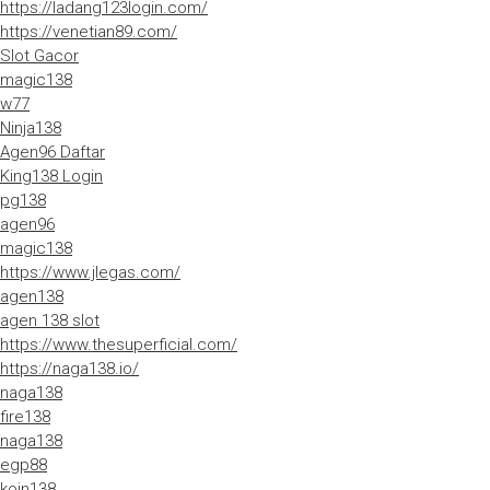
https://ladang123login.com/
https://venetian89.com/
Slot Gacor
magic138
w77
Ninja138
Agen96 Daftar
King138 Login
pg138
agen96
magic138
https://www.jlegas.com/
agen138
agen 138 slot
https://www.thesuperficial.com/
https://naga138.io/
naga138
fire138
naga138
egp88
koin138