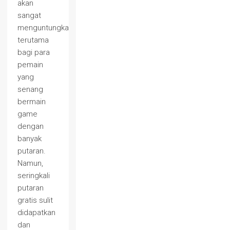
akan
sangat
menguntungkan,
terutama
bagi para
pemain
yang
senang
bermain
game
dengan
banyak
putaran.
Namun,
seringkali
putaran
gratis sulit
didapatkan
dan