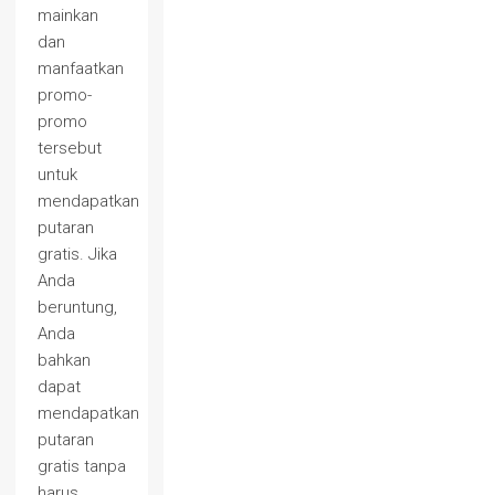
mainkan
dan
manfaatkan
promo-
promo
tersebut
untuk
mendapatkan
putaran
gratis. Jika
Anda
beruntung,
Anda
bahkan
dapat
mendapatkan
putaran
gratis tanpa
harus