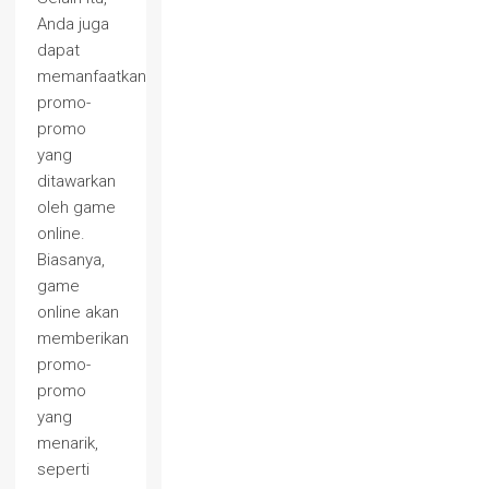
Anda juga
dapat
memanfaatkan
promo-
promo
yang
ditawarkan
oleh game
online.
Biasanya,
game
online akan
memberikan
promo-
promo
yang
menarik,
seperti