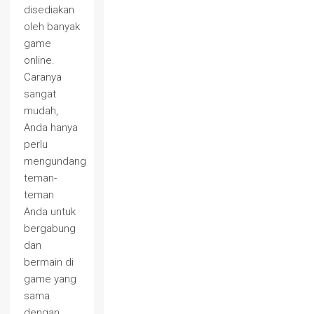
disediakan
oleh banyak
game
online.
Caranya
sangat
mudah,
Anda hanya
perlu
mengundang
teman-
teman
Anda untuk
bergabung
dan
bermain di
game yang
sama
dengan