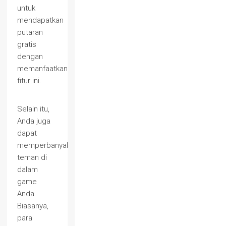
untuk
mendapatkan
putaran
gratis
dengan
memanfaatkan
fitur ini.
Selain itu,
Anda juga
dapat
memperbanyak
teman di
dalam
game
Anda.
Biasanya,
para