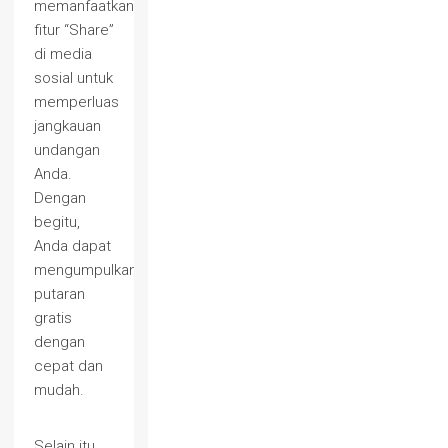
memanfaatkan
fitur “Share”
di media
sosial untuk
memperluas
jangkauan
undangan
Anda.
Dengan
begitu,
Anda dapat
mengumpulkan
putaran
gratis
dengan
cepat dan
mudah.
Selain itu,