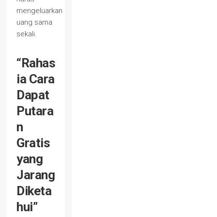
mengeluarkan
uang sama
sekali.
“Rahas
ia Cara
Dapat
Putara
n
Gratis
yang
Jarang
Diketa
hui”