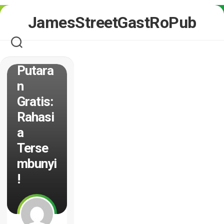
Skip
JamesStreetGastRoPub
to
content
Cara
Dapat
Putara
n
Gratis:
Rahasi
a
Terse
mbunyi
!