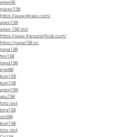
agen96
magic138
https://www.jlegas.com/
agen138
agen 138 slot
https://www.thesuperficial.com/
https://naga138.io/
naga138
fire138
naga138
egp88
koin138
koin138
agen138
asu138
toto slot
king138
slot88
koin138
toto slot
Go138