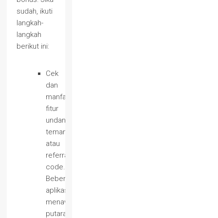
sudah, ikuti
langkah-
langkah
berikut ini:
Cek
dan
manfaatkan
fitur
undangan
teman
atau
referral
code.
Beberapa
aplikasi
menawarkan
putaran