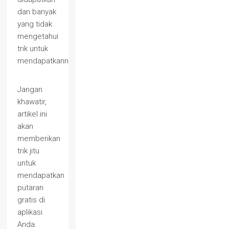
dan banyak
yang tidak
mengetahui
trik untuk
mendapatkannya.
Jangan
khawatir,
artikel ini
akan
memberikan
trik jitu
untuk
mendapatkan
putaran
gratis di
aplikasi
Anda.