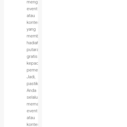
mengadakan
event
atau
kontes
yang
memberikan
hadiah
putaran
gratis
kepada
pemenangnya.
Jadi,
pastikan
Anda
selalu
memantau
event
atau
kontes