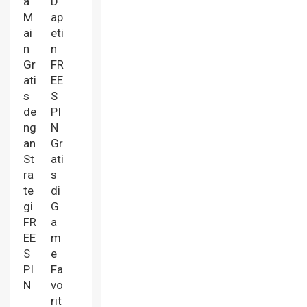
a
D
M
ap
ai
eti
n
n
Gr
FR
ati
EE
s
S
de
PI
ng
N
an
Gr
St
ati
ra
s
te
di
gi
G
FR
a
EE
m
S
e
PI
Fa
N
vo
rit