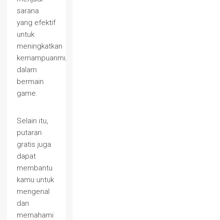
sarana
yang efektif
untuk
meningkatkan
kemampuanmu
dalam
bermain
game.
Selain itu,
putaran
gratis juga
dapat
membantu
kamu untuk
mengenal
dan
memahami