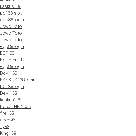
kaskus138
pg138 slot
egp88 login
Jowo Toto
Jowo Toto
Jowo Toto
egp88 login
EGP 88
Keluaran HK
egp88 login
Devil138
KASKUS138 login
PG138 login
Devil138
kaskus138
Result HK 2025
fire138
agen96
fly88
King138