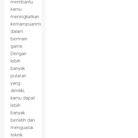
membantu
kamu
meningkatkan
kemampuanmu
dalam
bermain
game.
Dengan
lebih
banyak
putaran
yang
dimiliki,
kamu dapat
lebih
banyak
berlatih dan
menguasai
teknik