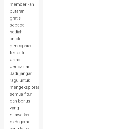
memberikan
putaran
gratis
sebagai
hadiah
untuk
pencapaian
tertentu
dalam
permainan.
Jadi, jangan
ragu untuk
mengeksplorasi
semua fitur
dan bonus
yang
ditawarkan
oleh game
yang kamu