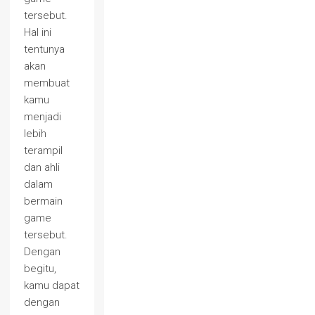
tersebut.
Hal ini
tentunya
akan
membuat
kamu
menjadi
lebih
terampil
dan ahli
dalam
bermain
game
tersebut.
Dengan
begitu,
kamu dapat
dengan