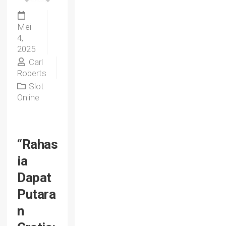
Mei
4,
2025
Carl
Roberts
Slot
Online
“Rahas
ia
Dapat
Putara
n