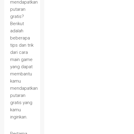
mendapatkan
putaran
gratis?
Berikut
adalah
beberapa
tips dan trik
dari cara
main game
yang dapat
membantu
kamu
mendapatkan
putaran
gratis yang
kamu
inginkan.
Pertama,