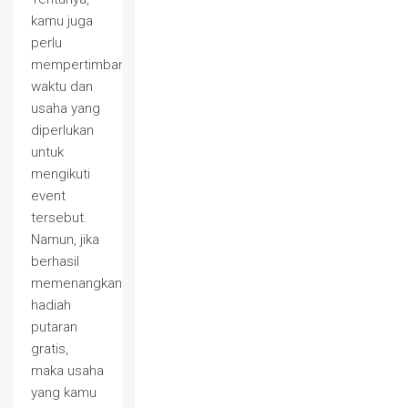
kamu juga
perlu
mempertimbangkan
waktu dan
usaha yang
diperlukan
untuk
mengikuti
event
tersebut.
Namun, jika
berhasil
memenangkan
hadiah
putaran
gratis,
maka usaha
yang kamu