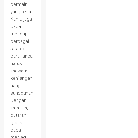
bermain
yang tepat.
Kamu juga
dapat
menguji
berbagai
strategi
baru tanpa
harus
khawatir
kehilangan
uang
sungguhan.
Dengan
kata lain,
putaran
gratis
dapat
menjadi