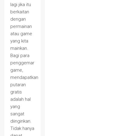
lagi jika itu
berkaitan
dengan
permainan
atau game
yang kita
mainkan.
Bagi para
penggemar
game,
mendapatkan
putaran
gratis
adalah hal
yang
sangat
diinginkan.
Tidak hanya
dapat