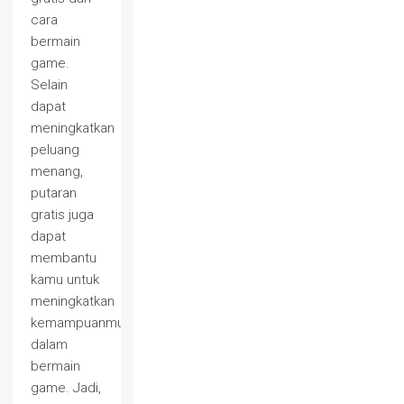
cara
bermain
game.
Selain
dapat
meningkatkan
peluang
menang,
putaran
gratis juga
dapat
membantu
kamu untuk
meningkatkan
kemampuanmu
dalam
bermain
game. Jadi,