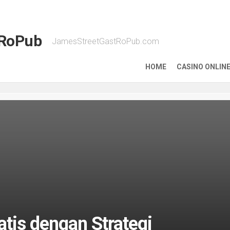
tRoPub
JamesStreetGastRoPub.com
HOME
CASINO ONLIN
atis dengan Strategi