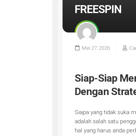
FREESPIN
Mei 27, 2026
Ca
Siap-Siap Me
Dengan Strat
Siapa yang tidak suka m
adalah salah satu pengg
hal yang harus anda per