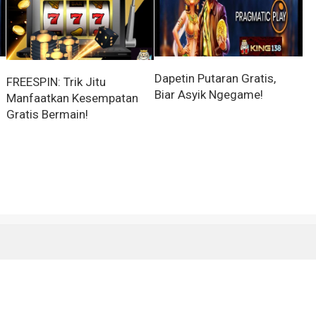
Dapetin Putaran Gratis,
FREESPIN: Trik Jitu
Biar Asyik Ngegame!
Manfaatkan Kesempatan
Gratis Bermain!