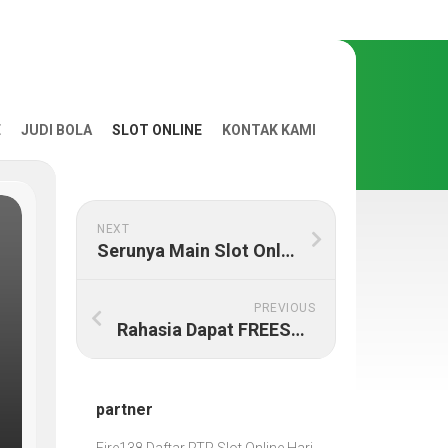
E
JUDI BOLA
SLOT ONLINE
KONTAK KAMI
NEXT
Serunya Main Slot Online: Dapatkan Putaran Gratis di Panduan Bahasa Indonesia!
PREVIOUS
Rahasia Dapat FREESPIN Gratis: Tips Jitu!
partner