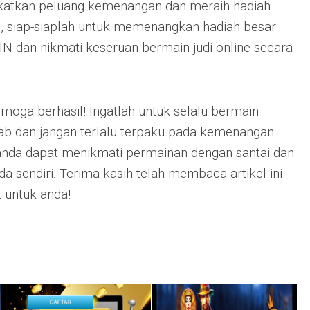
katkan peluang kemenangan dan meraih hadiah
di, siap-siaplah untuk memenangkan hadiah besar
N dan nikmati keseruan bermain judi online secara
oga berhasil! Ingatlah untuk selalu bermain
ab dan jangan terlalu terpaku pada kemenangan.
 anda dapat menikmati permainan dengan santai dan
da sendiri. Terima kasih telah membaca artikel ini
 untuk anda!