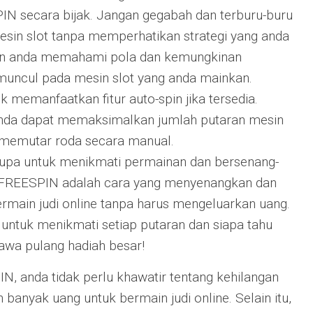
N secara bijak. Jangan gegabah dan terburu-buru
sin slot tanpa memperhatikan strategi yang anda
an anda memahami pola dan kemungkinan
muncul pada mesin slot yang anda mainkan.
k memanfaatkan fitur auto-spin jika tersedia.
anda dapat memaksimalkan jumlah putaran mesin
s memutar roda secara manual.
 lupa untuk menikmati permainan dan bersenang-
i FREESPIN adalah cara yang menyenangkan dan
rmain judi online tanpa harus mengeluarkan uang.
a untuk menikmati setiap putaran dan siapa tahu
wa pulang hadiah besar!
N, anda tidak perlu khawatir tentang kehilangan
banyak uang untuk bermain judi online. Selain itu,