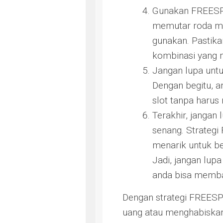
Gunakan FREESPI
memutar roda me
gunakan. Pastik
kombinasi yang 
Jangan lupa untu
Dengan begitu, 
slot tanpa haru
Terakhir, jangan
senang. Strateg
menarik untuk be
Jadi, jangan lup
anda bisa memba
Dengan strategi FREESPI
uang atau menghabiskan 