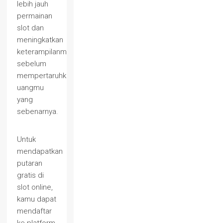
lebih jauh
permainan
slot dan
meningkatkan
keterampilanmu
sebelum
mempertaruhkan
uangmu
yang
sebenarnya.
Untuk
mendapatkan
putaran
gratis di
slot online,
kamu dapat
mendaftar