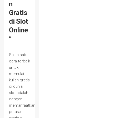
n
Gratis
di Slot
Online
”
Salah satu
cara terbaik
untuk
memulai
kuliah gratis
di dunia
slot adalah
dengan
memanfaatkan
putaran