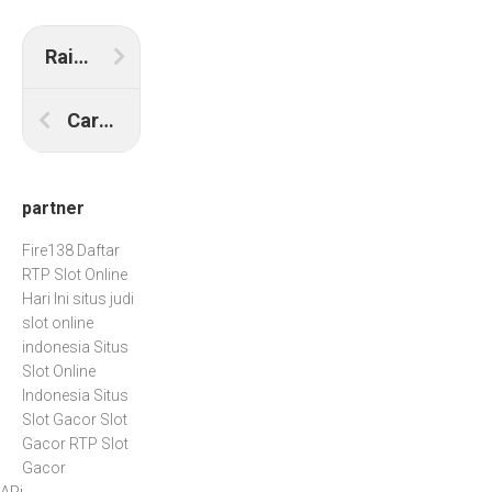
Raih Keuntungan Besar dengan Strategi FREESPIN!
Cara Dapat Putaran Gratis di Slot Online: Tips & Trik!
partner
Fire138 Daftar
RTP Slot Online
Hari Ini
situs judi
slot online
indonesia
Situs
Slot Online
Indonesia
Situs
Slot Gacor
Slot
Gacor
RTP Slot
Gacor
APi