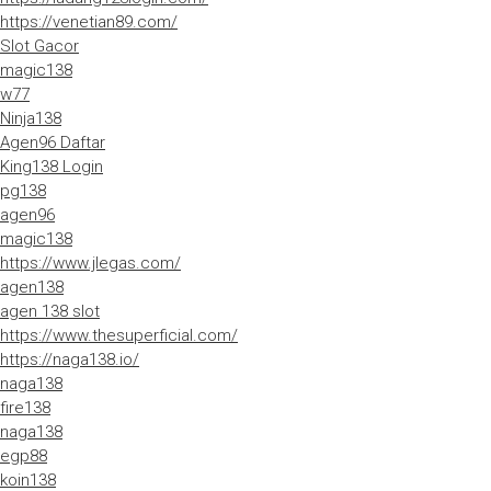
https://venetian89.com/
Slot Gacor
magic138
w77
Ninja138
Agen96 Daftar
King138 Login
pg138
agen96
magic138
https://www.jlegas.com/
agen138
agen 138 slot
https://www.thesuperficial.com/
https://naga138.io/
naga138
fire138
naga138
egp88
koin138