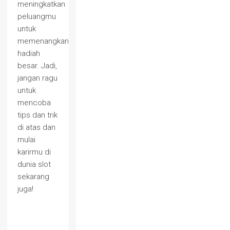
meningkatkan
peluangmu
untuk
memenangkan
hadiah
besar. Jadi,
jangan ragu
untuk
mencoba
tips dan trik
di atas dan
mulai
karirmu di
dunia slot
sekarang
juga!