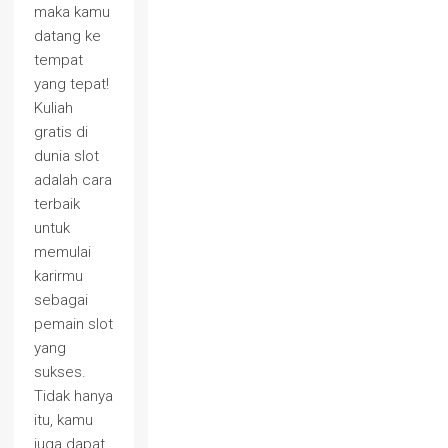
maka kamu
datang ke
tempat
yang tepat!
Kuliah
gratis di
dunia slot
adalah cara
terbaik
untuk
memulai
karirmu
sebagai
pemain slot
yang
sukses.
Tidak hanya
itu, kamu
juga dapat