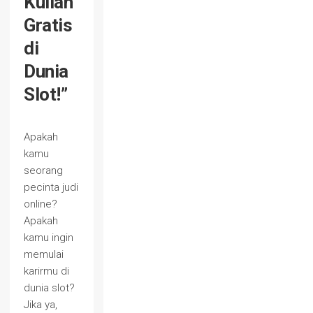
Kuliah
Gratis
di
Dunia
Slot!”
Apakah
kamu
seorang
pecinta judi
online?
Apakah
kamu ingin
memulai
karirmu di
dunia slot?
Jika ya,