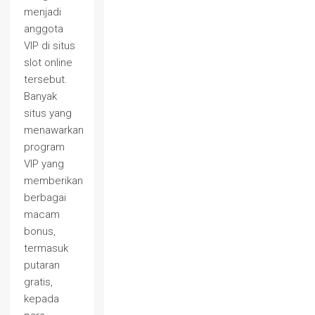
menjadi
anggota
VIP di situs
slot online
tersebut.
Banyak
situs yang
menawarkan
program
VIP yang
memberikan
berbagai
macam
bonus,
termasuk
putaran
gratis,
kepada