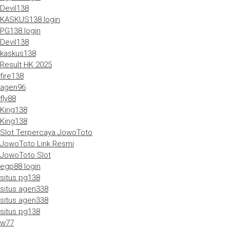
Devil138
KASKUS138 login
PG138 login
Devil138
kaskus138
Result HK 2025
fire138
agen96
fly88
King138
King138
Slot Terpercaya JowoToto
JowoToto Link Resmi
JowoToto Slot
egp88 login
situs pg138
situs agen338
situs agen338
situs pg138
w77