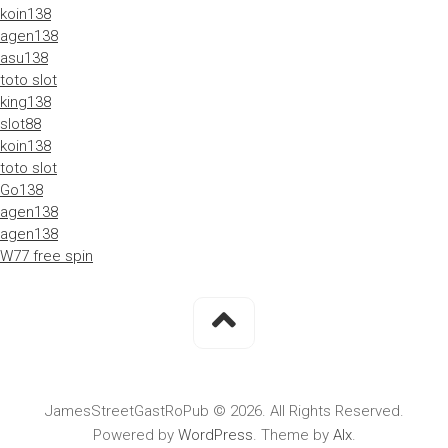
koin138
agen138
asu138
toto slot
king138
slot88
koin138
toto slot
Go138
agen138
agen138
W77 free spin
JamesStreetGastRoPub © 2026. All Rights Reserved.
Powered by
WordPress
. Theme by
Alx
.