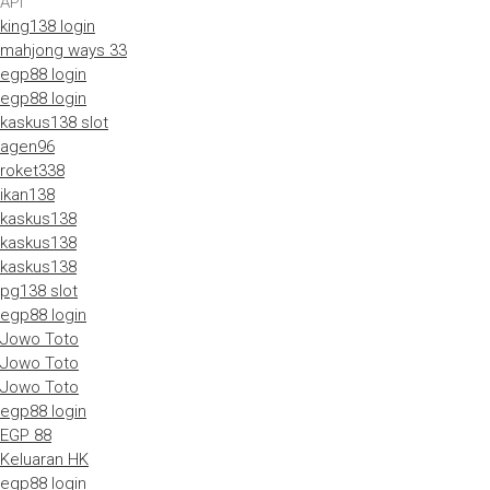
APi
king138 login
mahjong ways 33
egp88 login
egp88 login
kaskus138 slot
agen96
roket338
ikan138
kaskus138
kaskus138
kaskus138
pg138 slot
egp88 login
Jowo Toto
Jowo Toto
Jowo Toto
egp88 login
EGP 88
Keluaran HK
egp88 login