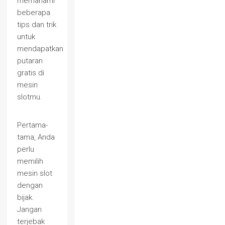
memahami
beberapa
tips dan trik
untuk
mendapatkan
putaran
gratis di
mesin
slotmu.
Pertama-
tama, Anda
perlu
memilih
mesin slot
dengan
bijak.
Jangan
terjebak