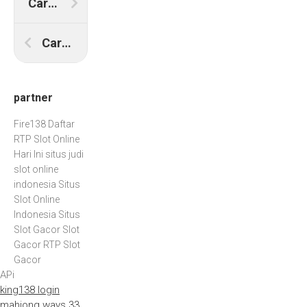
Cara Dapat FREESPIN Gratis di Game Online: Tips Asyik dan Mudah!
Cara Main Slot Online Gratis ala Pro di Indonesia
partner
Fire138 Daftar
RTP Slot Online
Hari Ini
situs judi
slot online
indonesia
Situs
Slot Online
Indonesia
Situs
Slot Gacor
Slot
Gacor
RTP Slot
Gacor
APi
king138 login
mahjong ways 33