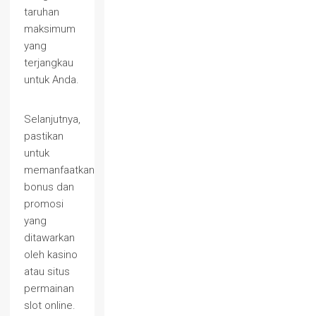
taruhan
maksimum
yang
terjangkau
untuk Anda.
Selanjutnya,
pastikan
untuk
memanfaatkan
bonus dan
promosi
yang
ditawarkan
oleh kasino
atau situs
permainan
slot online.