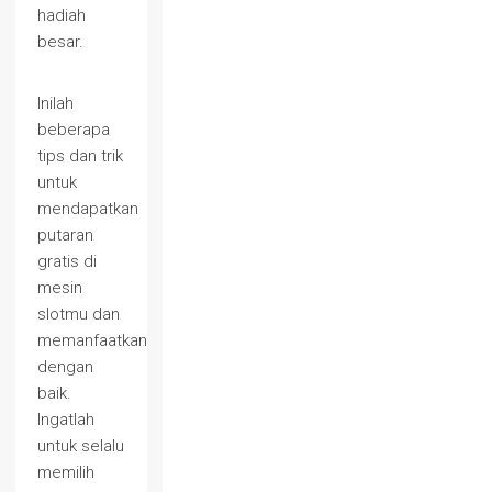
hadiah
besar.
Inilah
beberapa
tips dan trik
untuk
mendapatkan
putaran
gratis di
mesin
slotmu dan
memanfaatkannya
dengan
baik.
Ingatlah
untuk selalu
memilih