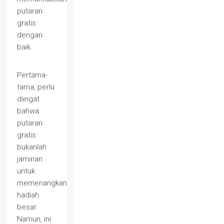
putaran
gratis
dengan
baik.
Pertama-
tama, perlu
diingat
bahwa
putaran
gratis
bukanlah
jaminan
untuk
memenangkan
hadiah
besar.
Namun, ini