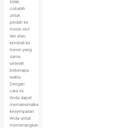
tidak,
cobalah
untuk
pindah ke
mesin slot
lain atau
kembali ke
mesin yang
sama
setelah
beberapa
waktu.
Dengan
cara ini,
Anda dapat
memaksimalkan
kesempatan
Anda untuk
memenangkan