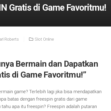
N Gratis di Game Favoritmu!
arl Roberts
Slot Online
unya Bermain dan Dapatkan
tis di Game Favoritmu!”
ermain game? Terlebih lagi jika bisa mendapatkan
a batas dengan freespin gratis dari game
tahu apa itu freespin? Freespin adalah putaran