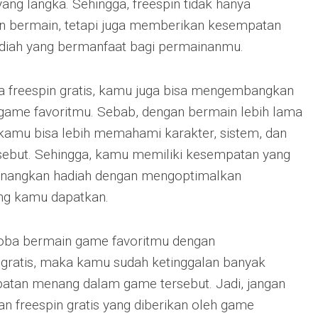
ng langka. Sehingga, freespin tidak hanya
 bermain, tetapi juga memberikan kesempatan
iah yang bermanfaat bagi permainanmu.
ya freespin gratis, kamu juga bisa mengembangkan
 game favoritmu. Sebab, dengan bermain lebih lama
kamu bisa lebih memahami karakter, sistem, dan
rsebut. Sehingga, kamu memiliki kesempatan yang
enangkan hadiah dengan mengoptimalkan
ng kamu dapatkan.
ba bermain game favoritmu dengan
gratis, maka kamu sudah ketinggalan banyak
tan menang dalam game tersebut. Jadi, jangan
 freespin gratis yang diberikan oleh game