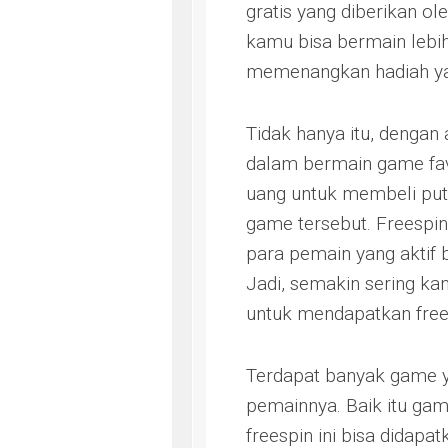
gratis yang diberikan o
kamu bisa bermain lebi
memenangkan hadiah yan
Tidak hanya itu, dengan
dalam bermain game fav
uang untuk membeli put
game tersebut. Freespin 
para pemain yang aktif 
Jadi, semakin sering k
untuk mendapatkan frees
Terdapat banyak game y
pemainnya. Baik itu gam
freespin ini bisa didapa