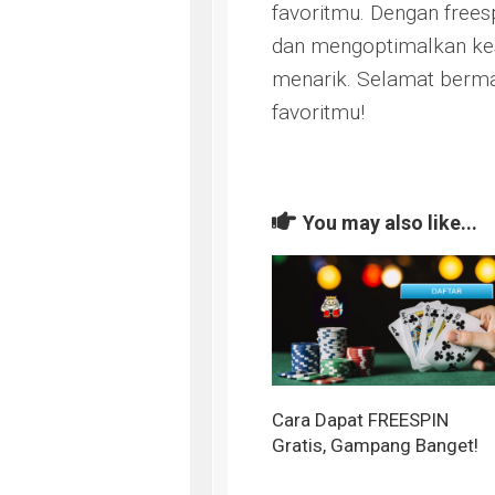
favoritmu. Dengan free
dan mengoptimalkan ke
menarik. Selamat bermai
favoritmu!
You may also like...
Cara Dapat FREESPIN
Gratis, Gampang Banget!