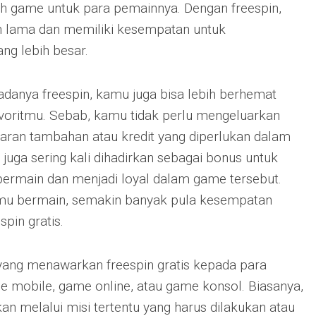
leh game untuk para pemainnya. Dengan freespin,
h lama dan memiliki kesempatan untuk
g lebih besar.
 adanya freespin, kamu juga bisa lebih berhemat
oritmu. Sebab, kamu tidak perlu mengeluarkan
aran tambahan atau kredit yang diperlukan dalam
juga sering kali dihadirkan sebagai bonus untuk
bermain dan menjadi loyal dalam game tersebut.
amu bermain, semakin banyak pula kesempatan
pin gratis.
ang menawarkan freespin gratis kepada para
e mobile, game online, atau game konsol. Biasanya,
tkan melalui misi tertentu yang harus dilakukan atau