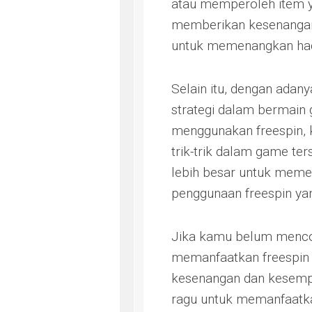
atau memperoleh item ya
memberikan kesenangan
untuk memenangkan had
Selain itu, dengan adan
strategi dalam bermain
menggunakan freespin, 
trik-trik dalam game te
lebih besar untuk mem
penggunaan freespin ya
Jika kamu belum menco
memanfaatkan freespin 
kesenangan dan kesempa
ragu untuk memanfaatkan