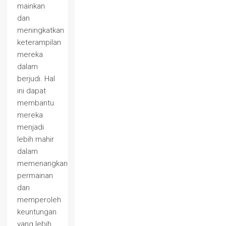
mainkan
dan
meningkatkan
keterampilan
mereka
dalam
berjudi. Hal
ini dapat
membantu
mereka
menjadi
lebih mahir
dalam
memenangkan
permainan
dan
memperoleh
keuntungan
yang lebih