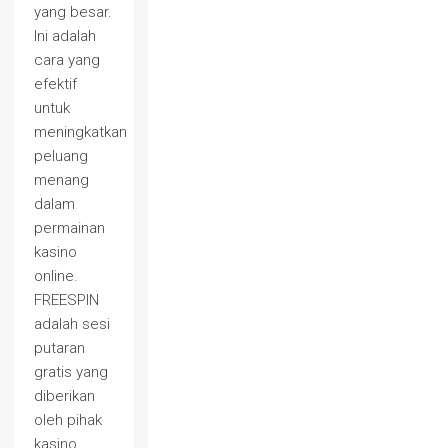
yang besar.
Ini adalah
cara yang
efektif
untuk
meningkatkan
peluang
menang
dalam
permainan
kasino
online.
FREESPIN
adalah sesi
putaran
gratis yang
diberikan
oleh pihak
kasino