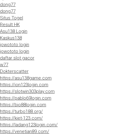
dong77
dong77
Situs Togel
Result HK
Asu138 Login
Kaskus138
jowototo login
jowototo login
daftar slot gacor
w77
Dokterscatter
https://asu138game.com
https://ion123login.com
https://slotwin303play.com
https://pablo69login.com
https://bio88login.com
https://turbo188.org/
https://kiet-123.com/
https://ladang123login.com/
https://venetian89.com/