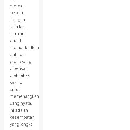
mereka
sendiri.
Dengan
kata lain,
pemain
dapat
memanfaatkan
putaran
gratis yang
diberikan
oleh pihak
kasino
untuk
memenangkan
uang nyata.
Ini adalah
kesempatan
yang langka