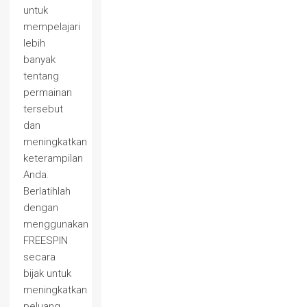
untuk
mempelajari
lebih
banyak
tentang
permainan
tersebut
dan
meningkatkan
keterampilan
Anda.
Berlatihlah
dengan
menggunakan
FREESPIN
secara
bijak untuk
meningkatkan
peluang