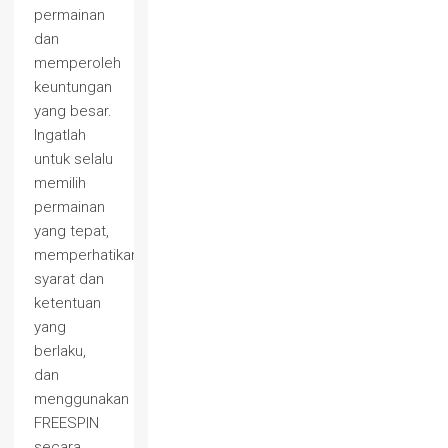
permainan
dan
memperoleh
keuntungan
yang besar.
Ingatlah
untuk selalu
memilih
permainan
yang tepat,
memperhatikan
syarat dan
ketentuan
yang
berlaku,
dan
menggunakan
FREESPIN
secara