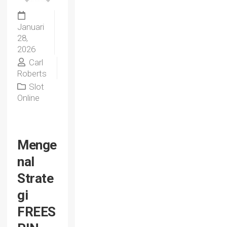
Januari
28,
2026
Carl
Roberts
Slot
Online
Menge
nal
Strate
gi
FREES