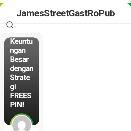
Skip
JamesStreetGastRoPub
to
content
Raih
Keuntu
ngan
Besar
dengan
Strate
gi
FREES
PIN!