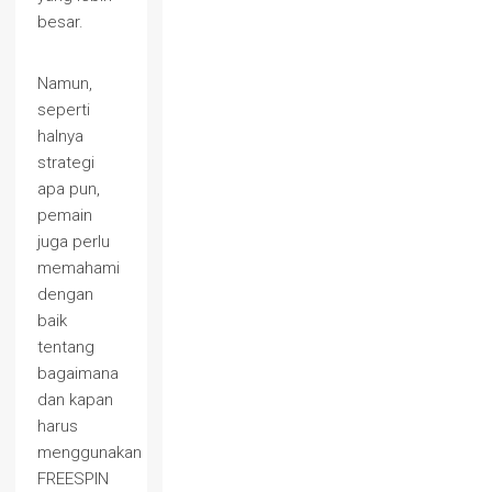
besar.
Namun,
seperti
halnya
strategi
apa pun,
pemain
juga perlu
memahami
dengan
baik
tentang
bagaimana
dan kapan
harus
menggunakan
FREESPIN