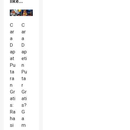
like...
C
C
ar
ar
a
a
D
D
ap
ap
at
eti
Pu
n
ta
Pu
ra
ta
n
r
Gr
Gr
ati
ati
s:
s?
Ra
G
ha
a
si
m