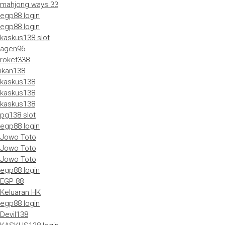
mahjong ways 33
egp88 login
egp88 login
kaskus138 slot
agen96
roket338
ikan138
kaskus138
kaskus138
kaskus138
pg138 slot
egp88 login
Jowo Toto
Jowo Toto
Jowo Toto
egp88 login
EGP 88
Keluaran HK
egp88 login
Devil138