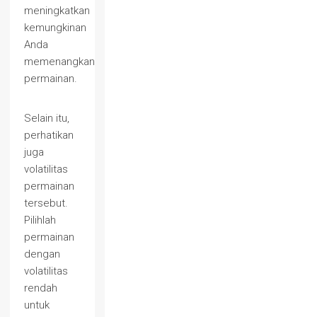
meningkatkan
kemungkinan
Anda
memenangkan
permainan.
Selain itu,
perhatikan
juga
volatilitas
permainan
tersebut.
Pilihlah
permainan
dengan
volatilitas
rendah
untuk