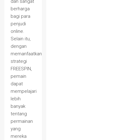
dan sangat
berharga
bagi para
penjudi
online.
Selain itu,
dengan
memanfaatkan
strategi
FREESPIN,
pemain
dapat
mempelajari
lebih
banyak
tentang
permainan
yang
mereka