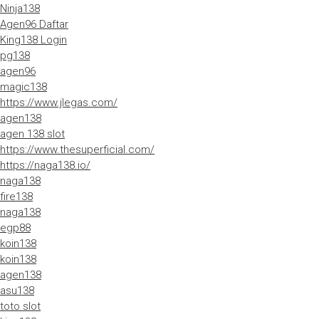
Ninja138
Agen96 Daftar
King138 Login
pg138
agen96
magic138
https://www.jlegas.com/
agen138
agen 138 slot
https://www.thesuperficial.com/
https://naga138.io/
naga138
fire138
naga138
egp88
koin138
koin138
agen138
asu138
toto slot