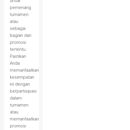
untuk
pemenang
turnamen
atau
sebagai
bagian dari
promosi
tertentu.
Pastikan
Anda
memanfaatkan
kesempatan
ini dengan
berpartisipasi
dalam
turnamen
atau
memanfaatkan
promosi