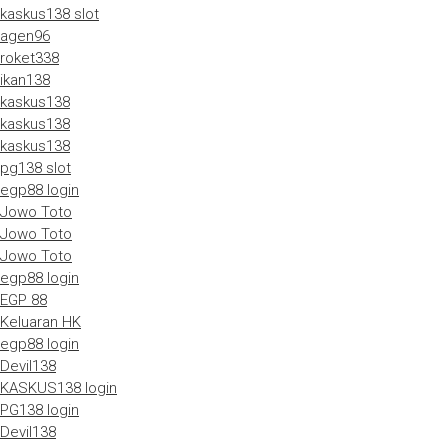
kaskus138 slot
agen96
roket338
ikan138
kaskus138
kaskus138
kaskus138
pg138 slot
egp88 login
Jowo Toto
Jowo Toto
Jowo Toto
egp88 login
EGP 88
Keluaran HK
egp88 login
Devil138
KASKUS138 login
PG138 login
Devil138