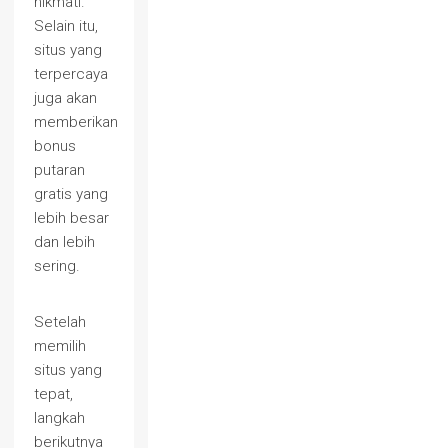
nikmati.
Selain itu,
situs yang
terpercaya
juga akan
memberikan
bonus
putaran
gratis yang
lebih besar
dan lebih
sering.
Setelah
memilih
situs yang
tepat,
langkah
berikutnya