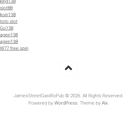
king138
slot88
koin138
toto slot
Go138
agen138
agen138
W77 free spin
JamesStreetGastRoPub © 2026. All Rights Reserved.
Powered by
WordPress
. Theme by
Alx
.