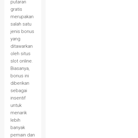
putaran
gratis
merupakan
salah satu
jenis bonus
yang
ditawarkan
oleh situs
slot online.
Biasanya,
bonus ini
diberikan
sebagai
insentif
untuk
menarik
lebih
banyak
pemain dan