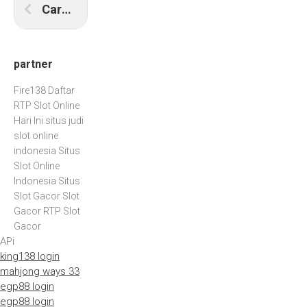
Cara Main Gratis dengan Strategi FREESPIN
partner
Fire138 Daftar
RTP Slot Online
Hari Ini
situs judi
slot online
indonesia
Situs
Slot Online
Indonesia
Situs
Slot Gacor
Slot
Gacor
RTP Slot
Gacor
APi
king138 login
mahjong ways 33
egp88 login
egp88 login