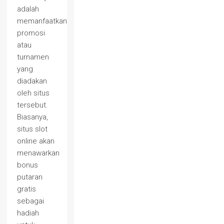
adalah
memanfaatkan
promosi
atau
turnamen
yang
diadakan
oleh situs
tersebut.
Biasanya,
situs slot
online akan
menawarkan
bonus
putaran
gratis
sebagai
hadiah