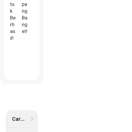
tu
pa
k
ng
Be
Ba
rh
ng
as
et!
il!
Cara Dapat Putaran Gratis: Rahasia Tersembunyi yang Harus Kamu Tahu!