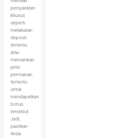
memiliki
persyaratan
khusus
seperti
melakukan
deposit
tertentu
atau
memainkan
jenis
permainan
tertentu
untuk
mendapatkan
bonus
tersebut.
Jadi,
pastikan
Anda