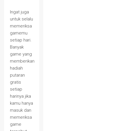
Ingat juga
untuk selalu
memeriksa
gamemu
setiap hari.
Banyak
game yang
memberikan
hadiah
putaran
gratis
setiap
harinya jika
kamu hanya
masuk dan
memeriksa
game