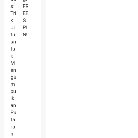
s:
FR
Tri
EE
k
S
Ji
PI
tu
N!
un
tu
k
M
en
gu
m
pu
lk
an
Pu
ta
ra
n