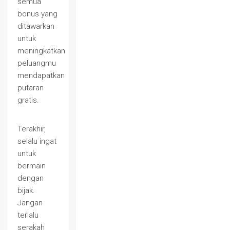
semua
bonus yang
ditawarkan
untuk
meningkatkan
peluangmu
mendapatkan
putaran
gratis.
Terakhir,
selalu ingat
untuk
bermain
dengan
bijak.
Jangan
terlalu
serakah