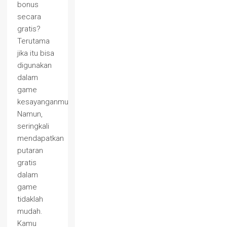
bonus
secara
gratis?
Terutama
jika itu bisa
digunakan
dalam
game
kesayanganmu.
Namun,
seringkali
mendapatkan
putaran
gratis
dalam
game
tidaklah
mudah.
Kamu