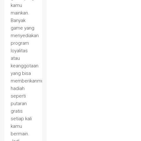
kamu
mainkan.
Banyak
game yang
menyediakan
program
loyalitas
atau
keanggotaan
yang bisa
memberikanmu
hadiah
seperti
putaran
gratis
setiap kali
kamu
bermain.