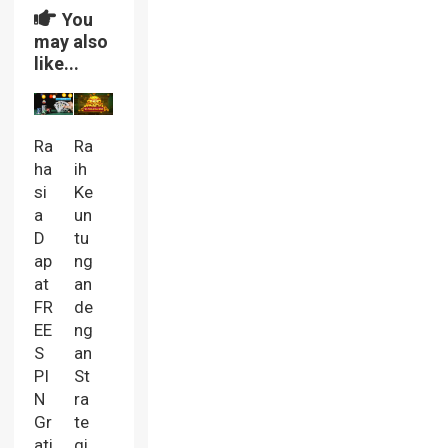
You
may also
like...
Ra
Ra
ha
ih
si
Ke
a
un
D
tu
ap
ng
at
an
FR
de
EE
ng
S
an
PI
St
N
ra
Gr
te
ati
gi