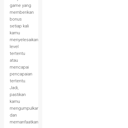
game yang
memberikan
bonus
setiap kali
kamu
menyelesaikan
level
tertentu
atau
mencapai
pencapaian
tertentu.
Jadi,
pastikan
kamu
mengumpulkan
dan
memanfaatkan