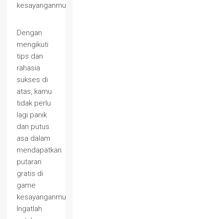
kesayanganmu.
Dengan
mengikuti
tips dan
rahasia
sukses di
atas, kamu
tidak perlu
lagi panik
dan putus
asa dalam
mendapatkan
putaran
gratis di
game
kesayanganmu.
Ingatlah