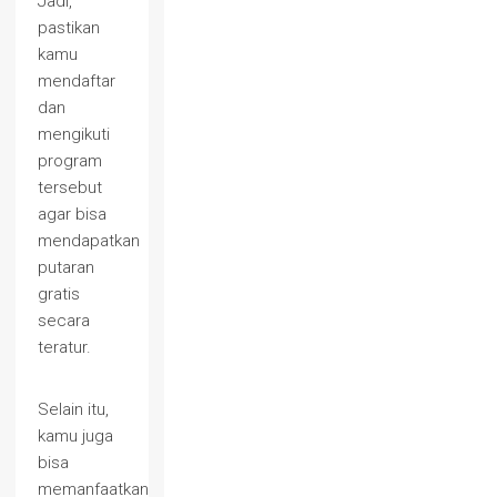
Jadi,
pastikan
kamu
mendaftar
dan
mengikuti
program
tersebut
agar bisa
mendapatkan
putaran
gratis
secara
teratur.
Selain itu,
kamu juga
bisa
memanfaatkan