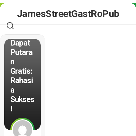
Skip
JamesStreetGastRoPub
to
content
Tips
Cepat
Dapat
Putara
n
Gratis:
Rahasi
a
Sukses
!