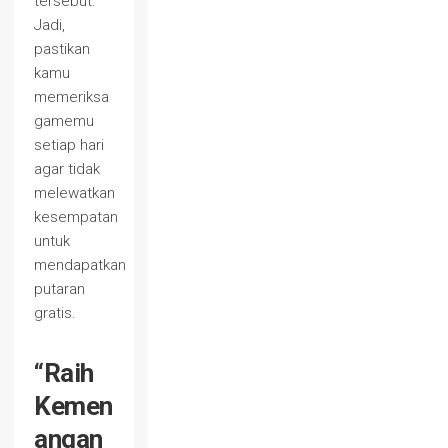
tersebut.
Jadi,
pastikan
kamu
memeriksa
gamemu
setiap hari
agar tidak
melewatkan
kesempatan
untuk
mendapatkan
putaran
gratis.
“Raih
Kemen
angan