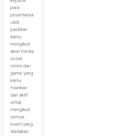
kepada
para
pesertanya.
Jadi,
pastikan
kamu
mengikuti
akun media
sosial
resmi dari
game yang
kamu
mainkan
dan aktif
untuk
mengikuti
semua
event yang
diadakan.