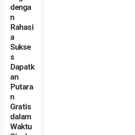
denga
n
Rahasi
a
Sukse
s
Dapatk
an
Putara
n
Gratis
dalam
Waktu