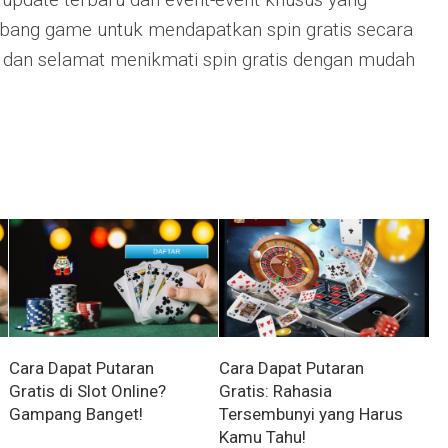
bang game untuk mendapatkan spin gratis secara
 dan selamat menikmati spin gratis dengan mudah
Cara Dapat Putaran
Cara Dapat Putaran
Gratis di Slot Online?
Gratis: Rahasia
Gampang Banget!
Tersembunyi yang Harus
Kamu Tahu!