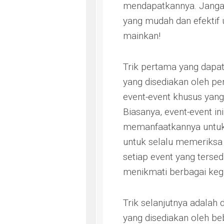
mendapatkannya. Jangan 
yang mudah dan efektif
mainkan!
Trik pertama yang dapa
yang disediakan oleh p
event-event khusus yang
Biasanya, event-event i
memanfaatkannya untuk 
untuk selalu memeriksa 
setiap event yang tersed
menikmati berbagai kegi
Trik selanjutnya adalah
yang disediakan oleh 