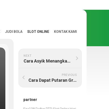
E
JUDI BOLA
SLOT ONLINE
KONTAK KAMI
NEXT
Cara Asyik Menangkap Bonus dengan FREESPIN!
PREVIOUS
Cara Dapat Putaran Gratis: Rahasia Tersembunyi yang Harus Kamu Tahu!
partner