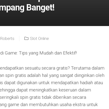
ampang Banget!
 Roberts
Slot Online
 di Game: Tips yang Mudah dan Efektif!
mendapatkan sesuatu secara gratis? Terutama dalam
 spin gratis adalah hal yang sangat diinginkan oleh
tis dapat digunakan untuk mendapatkan hadiah atau
ehingga dapat meningkatkan keseruan dalam
ringkali spin gratis tidak diberikan secara
ang game dan membutuhkan usaha ekstra untuk