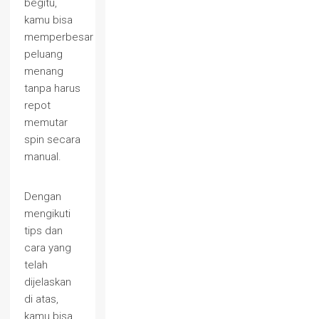
begitu,
kamu bisa
memperbesar
peluang
menang
tanpa harus
repot
memutar
spin secara
manual.
Dengan
mengikuti
tips dan
cara yang
telah
dijelaskan
di atas,
kamu bisa