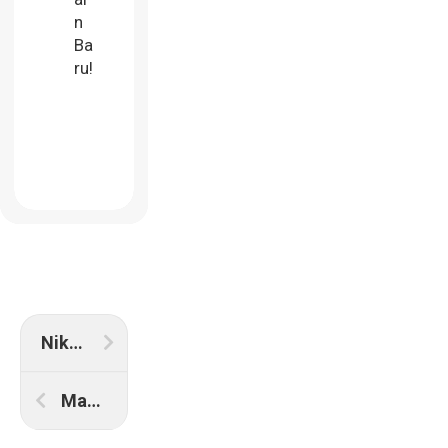
n
Ba
ru!
Nikmati Slot Online Gratis: Panduan Putaran Bebas!
Manfaatkan Kesempatan Besar dengan FREESPIN!