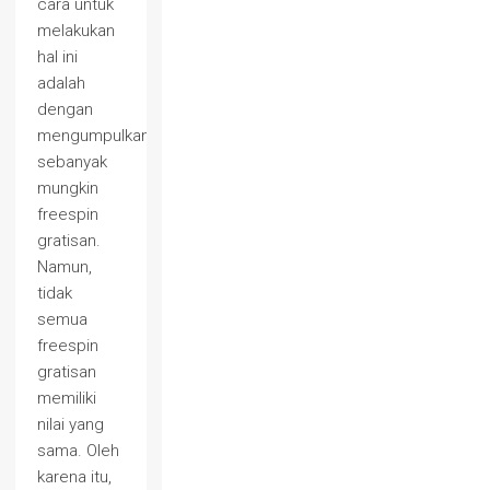
cara untuk
melakukan
hal ini
adalah
dengan
mengumpulkan
sebanyak
mungkin
freespin
gratisan.
Namun,
tidak
semua
freespin
gratisan
memiliki
nilai yang
sama. Oleh
karena itu,