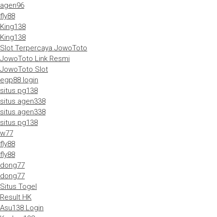
agen96
fly88
King138
King138
Slot Terpercaya JowoToto
JowoToto Link Resmi
JowoToto Slot
egp88 login
situs pg138
situs agen338
situs agen338
situs pg138
w77
fly88
fly88
dong77
dong77
Situs Togel
Result HK
Asu138 Login