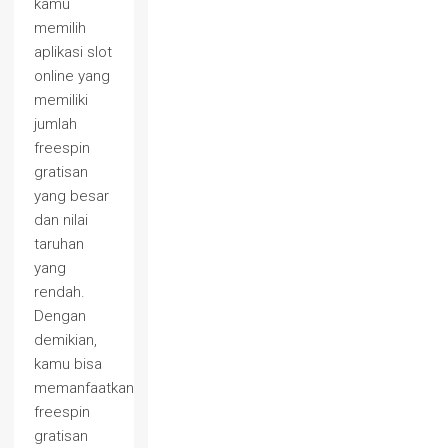
kamu
memilih
aplikasi slot
online yang
memiliki
jumlah
freespin
gratisan
yang besar
dan nilai
taruhan
yang
rendah.
Dengan
demikian,
kamu bisa
memanfaatkan
freespin
gratisan