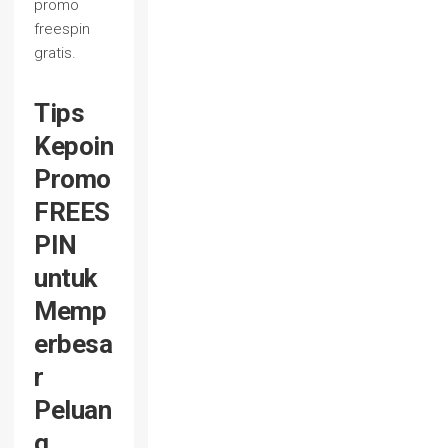
promo
freespin
gratis.
Tips
Kepoin
Promo
FREES
PIN
untuk
Memp
erbesa
r
Peluan
g