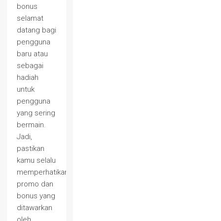
bonus
selamat
datang bagi
pengguna
baru atau
sebagai
hadiah
untuk
pengguna
yang sering
bermain.
Jadi,
pastikan
kamu selalu
memperhatikan
promo dan
bonus yang
ditawarkan
oleh