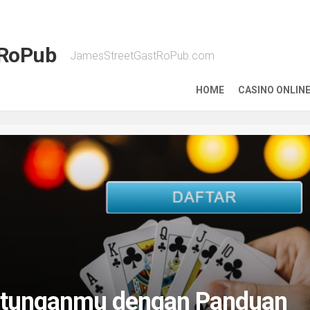
tRoPub
JamesStreetGastRoPub.com
HOME
CASINO ONLIN
ntunganmu dengan Panduan