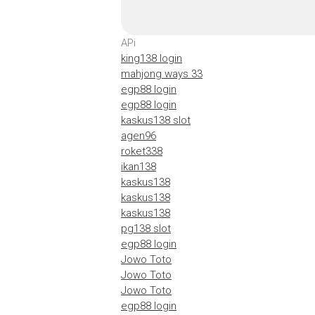
APi
king138 login
mahjong ways 33
egp88 login
egp88 login
kaskus138 slot
agen96
roket338
ikan138
kaskus138
kaskus138
kaskus138
pg138 slot
egp88 login
Jowo Toto
Jowo Toto
Jowo Toto
egp88 login