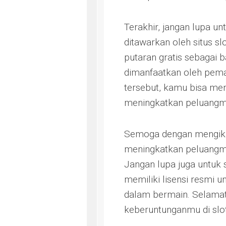
Terakhir, jangan lupa 
ditawarkan oleh situs s
putaran gratis sebagai 
dimanfaatkan oleh pem
tersebut, kamu bisa me
meningkatkan peluangm
Semoga dengan mengikut
meningkatkan peluangmu
Jangan lupa juga untuk s
memiliki lisensi resm
dalam bermain. Selama
keberuntunganmu di slot