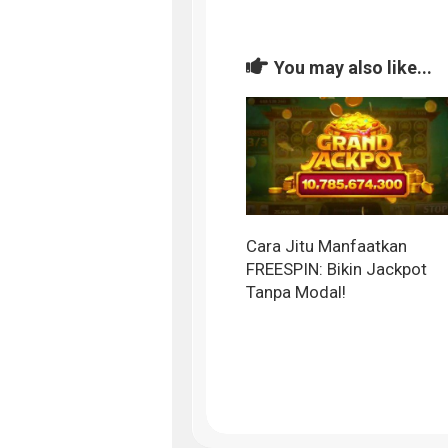
You may also like...
Cara Jitu Manfaatkan
FREESPIN: Bikin Jackpot
Tanpa Modal!