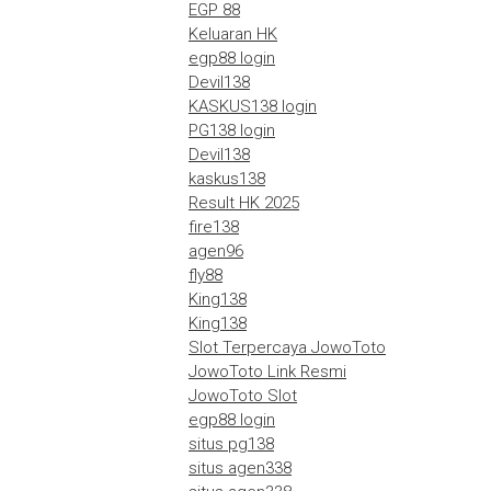
EGP 88
Keluaran HK
egp88 login
Devil138
KASKUS138 login
PG138 login
Devil138
kaskus138
Result HK 2025
fire138
agen96
fly88
King138
King138
Slot Terpercaya JowoToto
JowoToto Link Resmi
JowoToto Slot
egp88 login
situs pg138
situs agen338