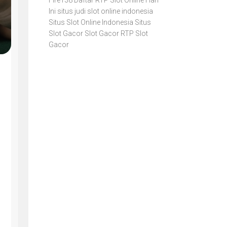
Fire138 Daftar
RTP Slot Online Hari
Ini
situs judi slot online indonesia
Situs Slot Online Indonesia
Situs
Slot Gacor
Slot Gacor
RTP Slot
Gacor