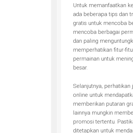
Untuk memanfaatkan kese
ada beberapa tips dan t
gratis untuk mencoba be
mencoba berbagai perm
dan paling menguntungka
memperhatikan fitur-fit
permainan untuk menin
besar.
Selanjutnya, perhatikan 
online untuk mendapatka
memberikan putaran gra
lainnya mungkin member
promosi tertentu. Past
ditetapkan untuk mendap