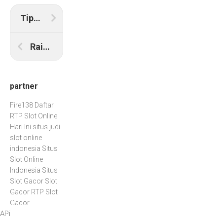
Tips Dapetin FREESPIN Gratis di Game Favoritmu!
Raih Jackpot dengan Panduan Putaran Gratis di Slot Online!
partner
Fire138 Daftar
RTP Slot Online
Hari Ini
situs judi
slot online
indonesia
Situs
Slot Online
Indonesia
Situs
Slot Gacor
Slot
Gacor
RTP Slot
Gacor
APi