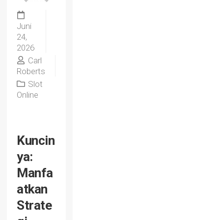
Juni
24,
2026
Carl
Roberts
Slot
Online
Kuncin
ya:
Manfa
atkan
Strate