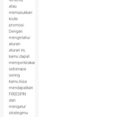
tertentu
atau
memasukkan
kode
promosi.
Dengan
mengetahui
aturan-
aturan ini,
kamu dapat
memperkirakan
seberapa
sering
kamu bisa
mendapatkan
FREESPIN
dan
mengatur
strategimu