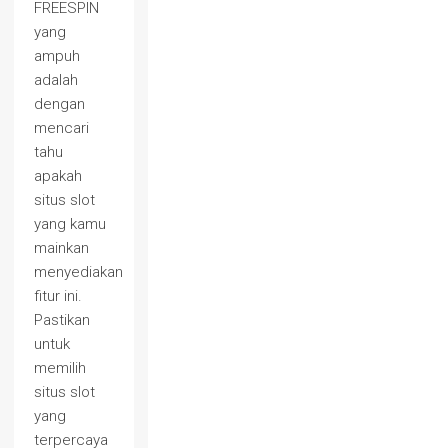
FREESPIN
yang
ampuh
adalah
dengan
mencari
tahu
apakah
situs slot
yang kamu
mainkan
menyediakan
fitur ini.
Pastikan
untuk
memilih
situs slot
yang
terpercaya