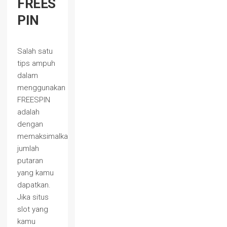
FREES
PIN
Salah satu
tips ampuh
dalam
menggunakan
FREESPIN
adalah
dengan
memaksimalkan
jumlah
putaran
yang kamu
dapatkan.
Jika situs
slot yang
kamu