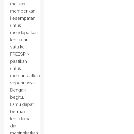
mainkan
memberikan
kesempatan
untuk
mendapatkan
lebih dari
satu kali
FREESPIN,
pastikan
untuk
memanfaatkannya
sepenuhnya.
Dengan
begitu,
kamu dapat
bermain
lebih lama
dan
meningkatkan