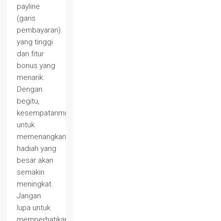
payline
(garis
pembayaran)
yang tinggi
dan fitur
bonus yang
menarik.
Dengan
begitu,
kesempatanmu
untuk
memenangkan
hadiah yang
besar akan
semakin
meningkat.
Jangan
lupa untuk
memperhatikan