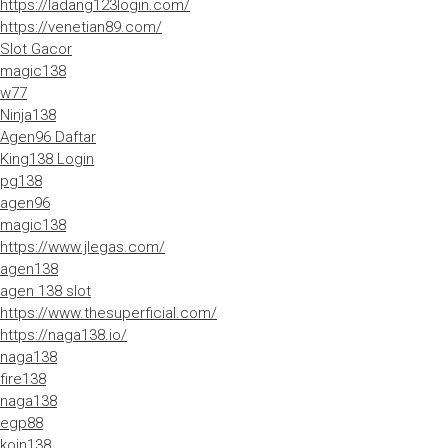
https://ladang123login.com/
https://venetian89.com/
Slot Gacor
magic138
w77
Ninja138
Agen96 Daftar
King138 Login
pg138
agen96
magic138
https://www.jlegas.com/
agen138
agen 138 slot
https://www.thesuperficial.com/
https://naga138.io/
naga138
fire138
naga138
egp88
koin138