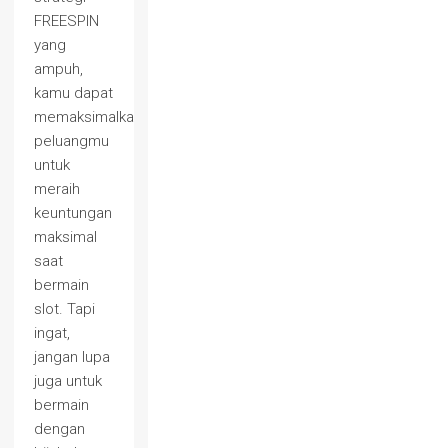
FREESPIN
yang
ampuh,
kamu dapat
memaksimalkan
peluangmu
untuk
meraih
keuntungan
maksimal
saat
bermain
slot. Tapi
ingat,
jangan lupa
juga untuk
bermain
dengan