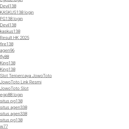
Devil138
KASKUS138 login
PG138 login
Devil138
kaskus138
Result HK 2025
fire138
agen96
fly88
King138
King138
Slot Terpercaya JowoToto
JowoToto Link Resmi
JowoToto Slot
egp88 login
situs pg138
situs agen338
situs agen338
situs pg138
w77