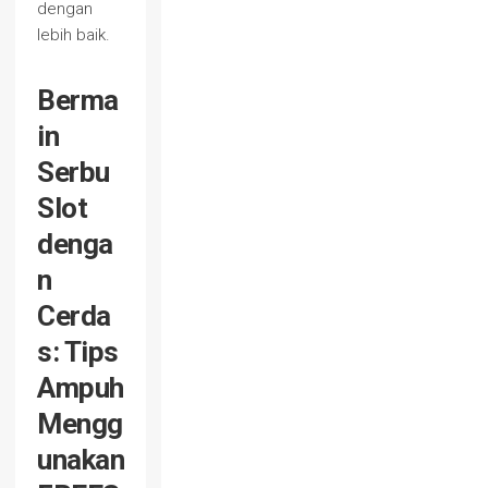
dengan
lebih baik.
Berma
in
Serbu
Slot
denga
n
Cerda
s: Tips
Ampuh
Mengg
unakan