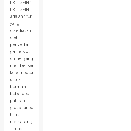
FREESPIN?
FREESPIN
adalah fitur
yang
disediakan
oleh
penyedia
game slot
online, yang
memberikan
kesempatan
untuk
bermain
beberapa
putaran
gratis tanpa
harus
memasang
taruhan.