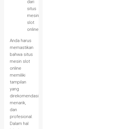
dari
situs
mesin
slot
online
Anda harus
memastikan
bahwa situs
mesin slot
online
memiliki
tampilan
yang
direkomendasikan,
menarik,
dan
profesional.
Dalam hal