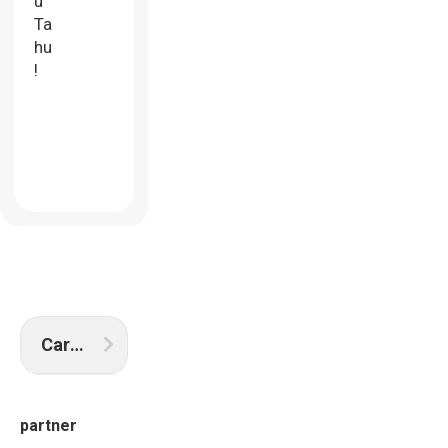
u
Ta
hu
!
Cara Menguasai Permainan Dragon Tiger Online
partner