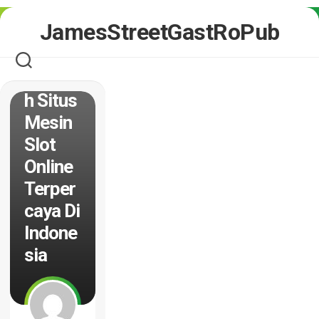
Skip
JamesStreetGastRoPub
to
content
Cara
Memili
h Situs
Mesin
Slot
Online
Terper
caya Di
Indone
sia