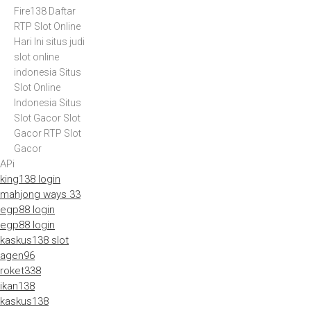
Fire138 Daftar
RTP Slot Online
Hari Ini
situs judi
slot online
indonesia
Situs
Slot Online
Indonesia
Situs
Slot Gacor
Slot
Gacor
RTP Slot
Gacor
APi
king138 login
mahjong ways 33
egp88 login
egp88 login
kaskus138 slot
agen96
roket338
ikan138
kaskus138