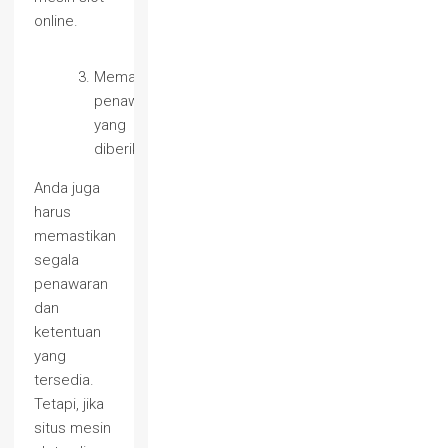
online.
Memahami
penawaran
yang
diberikan
Anda juga
harus
memastikan
segala
penawaran
dan
ketentuan
yang
tersedia.
Tetapi, jika
situs mesin