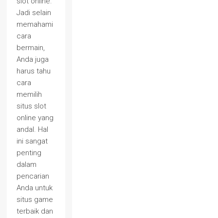
slot online.
Jadi selain
memahami
cara
bermain,
Anda juga
harus tahu
cara
memilih
situs slot
online yang
andal. Hal
ini sangat
penting
dalam
pencarian
Anda untuk
situs game
terbaik dan