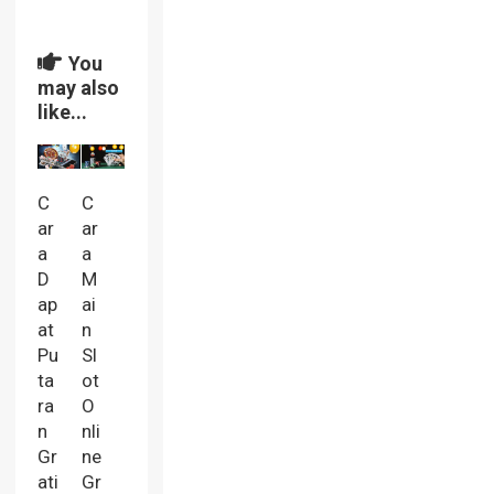
You
may also
like...
C
C
ar
ar
a
a
D
M
ap
ai
at
n
Pu
Sl
ta
ot
ra
O
n
nli
Gr
ne
ati
Gr