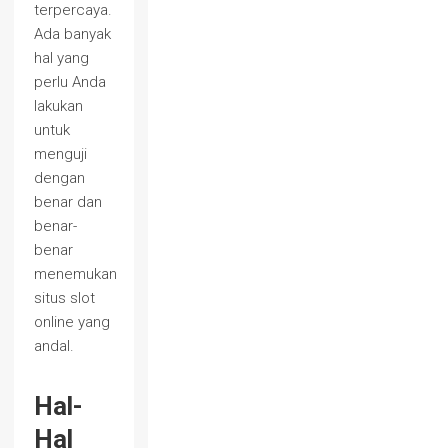
terpercaya.
Ada banyak
hal yang
perlu Anda
lakukan
untuk
menguji
dengan
benar dan
benar-
benar
menemukan
situs slot
online yang
andal.
Hal-
Hal