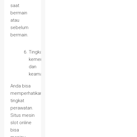
saat
bermain
atau
sebelum
bermain.
Tingkat
kemenangan
dan
keamanan
Anda bisa
memperhatikan
tingkat
perawatan.
Situs mesin
slot online
bisa